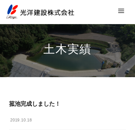
お知らせ
事業内容
土木実績
SDGs
DX
採用情報
会社案内
お問い合わせ
菰池完成しました！
2019.10.18