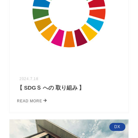
2024.7.18
【 SDGＳ への 取り組み 】
READ MORE
DX