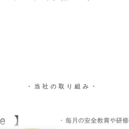
・ 当 社 の 取 り 組 み ・