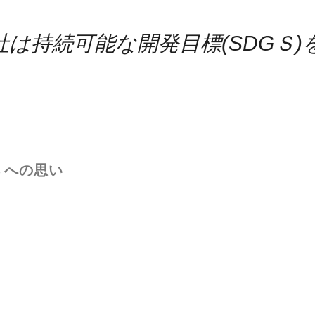
は持続可能な開発目標(SDGＳ
ｓへの思い