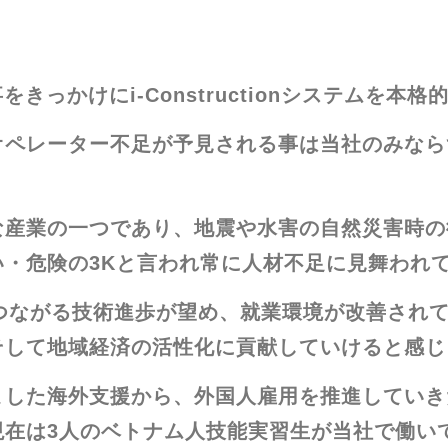
事をきっかけにi-Constructionシステムを
オペレーター不足が予見される事は当社のみなら
な産業の一つであり、地震や水害の自然災害時の
・危険の3Kと言われ常に人材不足に見舞われ
環境改善につながる技術進歩が望め、就業環境が改善
そして地域経済の活性化に貢献していけると感じ
した海外支援から、外国人雇用を推進していきた
現在は3人のベトナム人技能実習生が当社で働い