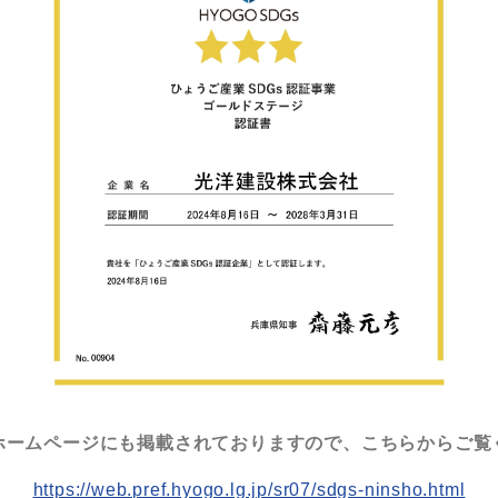
ホームページにも掲載されておりますので、こちらからご覧
https://web.pref.hyogo.lg.jp/sr07/sdgs-ninsho.html